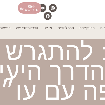
054-
4626726
רים
הפודקאסט
ספר לילדים
מי אני
הדרכות לרכישה
הרצאות 
רק 25: להתגר
הדרך היעי
פה עם עו״