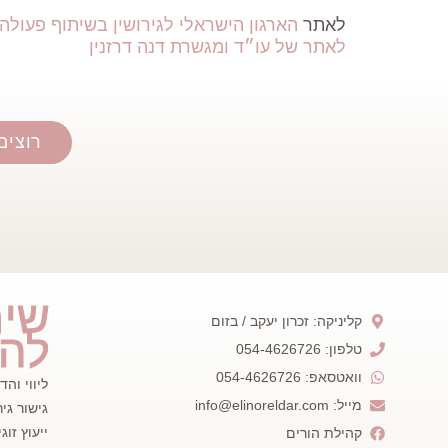
לאתר
הארגון הישראלי לגירושין בשיתוף פעולה
לאתר של עו״ד ומגשרת דנה דרזנין
רוצים
שיר
קליניקה: זכרון יעקב / בזום
להו
טלפון: 054-4626726
וואטסאפ: 054-4626726
ליווי וה
מייל: info@elinoreldar.com
גישור גיר
ייעוץ זוגי
קהילת הורים