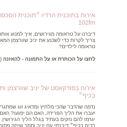
אירוח בתוכנית הרדיו ״תוכנית הסכסו
102fm
דיברנו על טראומה מגירושים, איך למנוע אותה
צריך לקרות כדי לשכנע את יניב שוורצמן המ
טראומה לילדים?
לחצו על הכותרת או על התמונה - להאזנה
(
אירוח בפודקאסט של יניב שוורצמן ות
בכיף״
נדמה שהדבר שהכי מלחיץ ומדאיג זוג שמתגרש
יעברו את הליך הפרידה. האם הם יפגעו? האם
יגרמו להם נזקים בעתיד בגלל הליך הגירושין
רבים בכיף״ דיברתי עם יניב ותמר שיחה פתוח