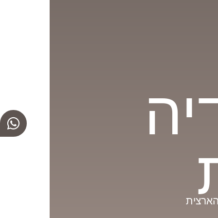
יה
הארצית