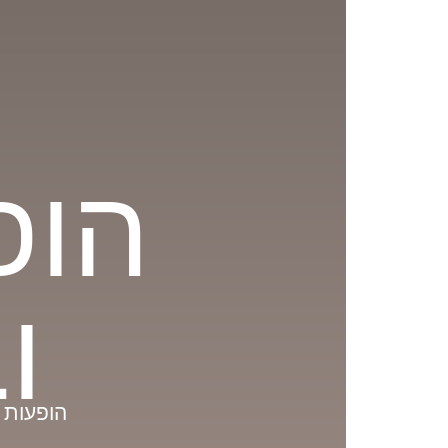
הופ
ו
הופעות 