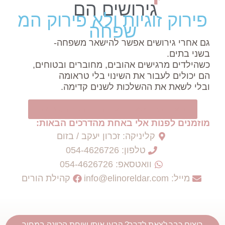
גירושים
הם
ק
ז
ו
ג
י
ו
ת
ו
ל
א
פ
י
ר
ו
ק
ה
מ
ש
פ
ח
ה
 גירושים אפשר להישאר משפחה-
ם.
 מרגישים אהובים, מחוברים ובטוחים,
ם לעבור את השינוי בלי טראומה
את את ההשלכות לשנים קדימה.
או נדבר ונמצא יחד את הדרך הנכונה לכם >>
 לפנות אלי באחת מהדרכים הבאות:
קליניקה: זכרון יעקב / בזום
טלפון: 054-4626726
וואטסאפ: 054-4626726
info@elinor
קהילת הורים
בר לצאת לדרך? קבעו איתי שיחת הכוונה במחיר