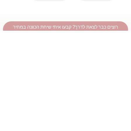
רוצים כבר לצאת לדרך? קבעו איתי שיחת הכוונה במחיר
היכרות >
חזרה לעמוד שירותים להורים >
קליניקה: זכרון יעקב / בזום
טלפון: 054-4626726
וואטסאפ: 054-4626726
מייל: info@elinoreldar.com
קהילת הורים
מדיניות פרטיות