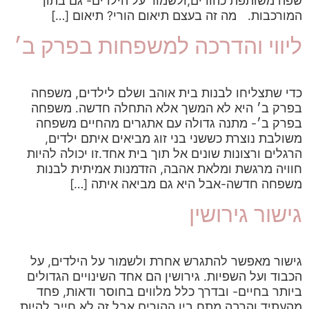
שפה משותפת כהורים,ולשמור על הילדים- גם בתוך
המורכבות. מה זה בעצם תיאום הורי? תיאום […]
ליווי והדרכה למשפחות בפרק ב׳
כדי שתצליחו לבנות בית אוהב ושלם לילדים, משפחה
בפרק ב׳ היא לא המשך אלא התחלה חדשה. משפחה
בפרק ב׳- מתנה גדולה עם אתגרים מהחיים משפחה
משולבת נוצרת כששני בני זוג מביאים איתם ילדים,
הרגלים ורצונות שונים אל תוך בית אחד.זו יכולה להיות
חוויה מרגשת ומלאת אהבה, הזדמנות אמיתית לבנות
משפחה חדשה-אבל היא גם מביאה איתה […]
גישור גירושין
גישור מאפשר להתגרש אחרת ולשמור על הילדים, על
הכבוד ועל השפיות. גירושין הם אחד השינויים הגדולים
ביותר בחיים- ובדרך כלל מלווים בחוסר ודאות, פחד
מהעתיד והרבה מתח בין ההורים.אבל זה לא חייב להיות