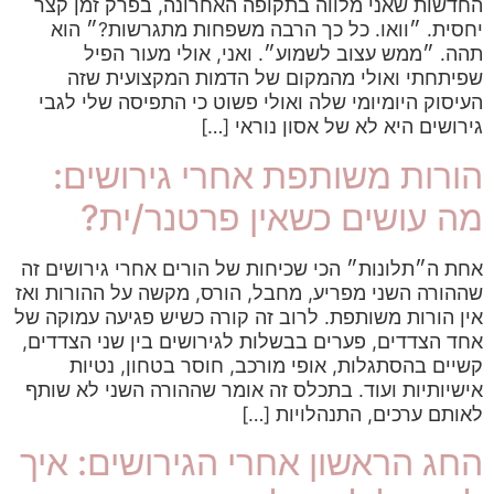
החדשות שאני מלווה בתקופה האחרונה, בפרק זמן קצר
יחסית. ״וואו. כל כך הרבה משפחות מתגרשות?״ הוא
תהה. ״ממש עצוב לשמוע״. ואני, אולי מעור הפיל
שפיתחתי ואולי מהמקום של הדמות המקצועית שזה
העיסוק היומיומי שלה ואולי פשוט כי התפיסה שלי לגבי
גירושים היא לא של אסון נוראי […]
הורות משותפת אחרי גירושים:
מה עושים כשאין פרטנר/ית?
אחת ה״תלונות״ הכי שכיחות של הורים אחרי גירושים זה
שההורה השני מפריע, מחבל, הורס, מקשה על ההורות ואז
אין הורות משותפת. לרוב זה קורה כשיש פגיעה עמוקה של
אחד הצדדים, פערים בבשלות לגירושים בין שני הצדדים,
קשיים בהסתגלות, אופי מורכב, חוסר בטחון, נטיות
אישיותיות ועוד. בתכלס זה אומר שההורה השני לא שותף
לאותם ערכים, התנהלויות […]
החג הראשון אחרי הגירושים: איך